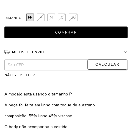
PP
P
M
G
GG
TAMANHO
MEIOS DE ENVIO
ALTERAR CEP
Entregas para o CEP:
NÃO SEI MEU CEP
A modelo está usando o tamanho P
A peça foi feita em linho com toque de elastano.
composição: 55% linho 45% viscose
O body não acompanha o vestido.