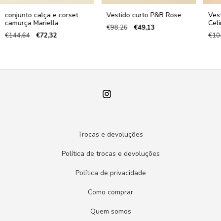
conjunto calça e corset
Vestido curto P&B Rose
Ves
camurça Mariella
Cel
€98,26
€49,13
€144,64
€72,32
€10
Trocas e devoluções
Política de trocas e devoluções
Política de privacidade
Como comprar
Quem somos