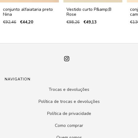
conjunto alfaiataria preto
Vestido curto P&amp;B
conj
Nina
Rose
cam
€92,46
€44,20
€98,26
€49,13
€13
NAVIGATION
Trocas e devoluções
Política de trocas e devoluções
Política de privacidade
Como comprar
Quem somos