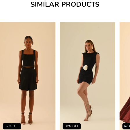
SIMILAR PRODUCTS
52
%
OFF
50
%
OFF
67