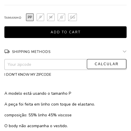
PP
P
M
G
GG
TAMANHO
SHIPPING METHODS
CHANGE ZIPCODE
Shipping for zipcode:
I DON'T KNOW MY ZIPCODE
A modelo está usando o tamanho P
A peça foi feita em linho com toque de elastano.
composição: 55% linho 45% viscose
O body não acompanha o vestido.