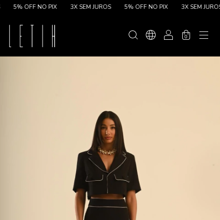
5% OFF NO PIX
3X SEM JUROS
5% OFF NO PIX
3X SEM JUROS
0