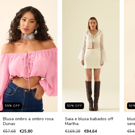
55
%
OFF
50
%
OFF
50
Blusa ombro a ombro rosa
Saia e blusa babados off
blu
Dunas
Martha
ser
€57,68
€25,80
€169,28
€84,64
€54