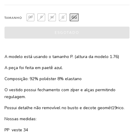
PP
P
M
G
GG
TAMANHO
A modelo está usando o tamanho P. (altura da modelo 1.76)
A peça foi feita em paetê azul.
Composição: 92% poliéster 8% elastano
O vestido possui fechamento com zíper e alças permitindo
regulagem.
Possui detalhe não removível no busto e decote geomét19rico.
Nossas medidas:
PP
veste 34