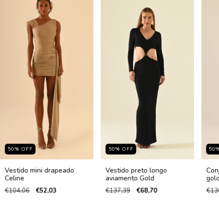
50
%
OFF
50
%
OFF
50
Vestido mini drapeado
Vestido preto longo
Con
Celine
aviamento Gold
gol
€104,06
€52,03
€137,39
€68,70
€13