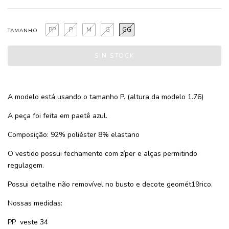
PP
P
M
G
GG
TAMANHO
A modelo está usando o tamanho P. (altura da modelo 1.76)
A peça foi feita em paetê azul.
Composição: 92% poliéster 8% elastano
O vestido possui fechamento com zíper e alças permitindo
regulagem.
Possui detalhe não removível no busto e decote geomét19rico.
Nossas medidas:
PP
veste 34