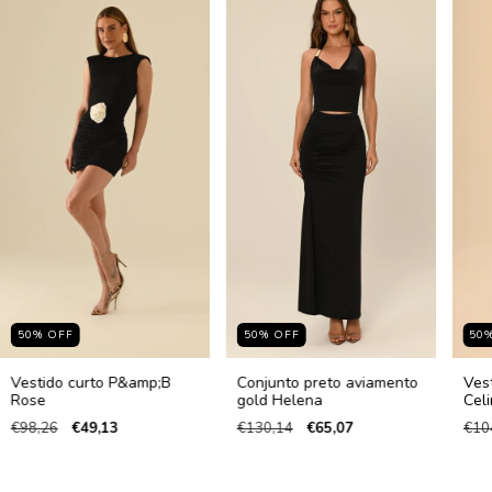
50
%
OFF
50
%
OFF
50
Vestido curto P&amp;B
Conjunto preto aviamento
Ves
Rose
gold Helena
Cel
€98,26
€49,13
€130,14
€65,07
€10