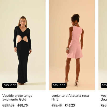
50
%
OFF
50
%
OFF
50
Vestido preto longo
conjunto alfaiataria rosa
Ves
aviamento Gold
Nina
Beat
€137,39
€68,70
€92,46
€46,23
€98