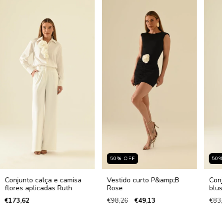
50
%
OFF
50
Conjunto calça e camisa
Vestido curto P&amp;B
Conj
flores aplicadas Ruth
Rose
blu
€173,62
€98,26
€49,13
€83