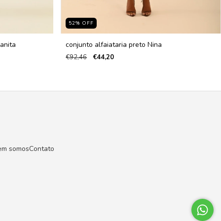
52
%
OFF
anita
conjunto alfaiataria preto Nina
€92,46
€44,20
em somos
Contato