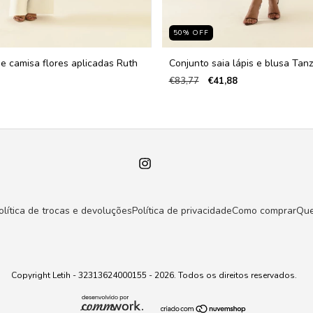
50
%
OFF
 e camisa flores aplicadas Ruth
Conjunto saia lápis e blusa Tanz
€83,77
€41,88
olítica de trocas e devoluções
Política de privacidade
Como comprar
Qu
Copyright Letih - 32313624000155 - 2026. Todos os direitos reservados.