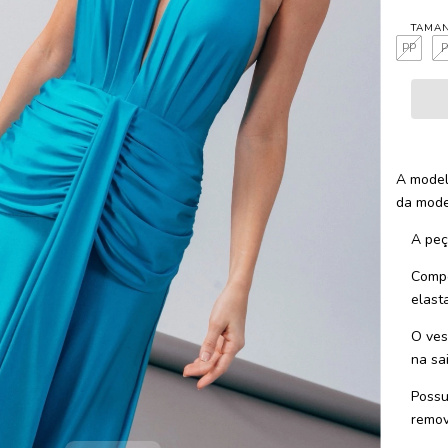
TAMA
PP
A model
da mode
A peç
Compo
elast
O ves
na sai
Possu
remov