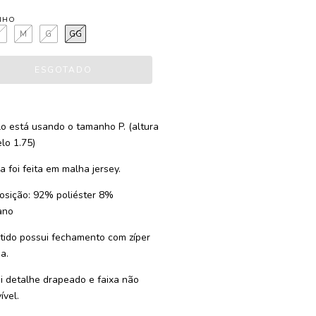
NHO
P
M
G
GG
o está usando o tamanho P. (altura
lo 1.75)
a foi feita em malha jersey.
sição: 92% poliéster 8%
ano
tido possui fechamento com zíper
a.
i detalhe drapeado e faixa não
ível.