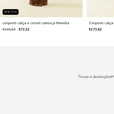
50
%
OFF
conjunto calça e corset camurça Mariella
Conjunto calça
€144,64
€72,32
€173,62
Trocas e devoluções
P