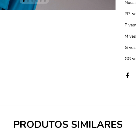
Nossa
PP ve
P ves
M ves
G ves
GG ve
PRODUTOS SIMILARES