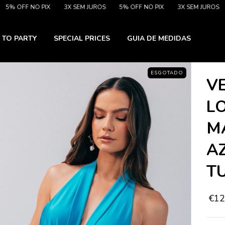
F NO PIX
3X SEM JUROS
5% OFF NO PIX
3X SEM JUROS
5% O
 TO PARTY
SPECIAL PRICES
GUIA DE MEDIDAS
ESGOTADO
V
L
M
A
T
€12