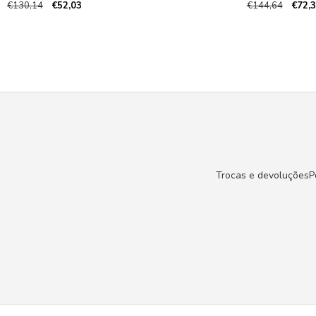
€130,14
€52,03
€144,64
€72,
Trocas e devoluções
P