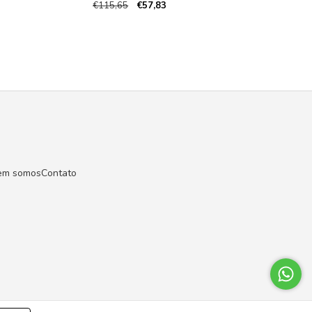
€115,65
€57,83
em somos
Contato