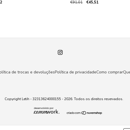
32
€91,01
€45,51
olítica de trocas e devoluções
Política de privacidade
Como comprar
Qu
Copyright Letih - 32313624000155 - 2026. Todos os direitos reservados.