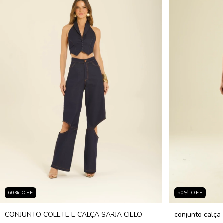
60
%
OFF
50
%
OFF
CONJUNTO COLETE E CALÇA SARJA CIELO
conjunto calça 