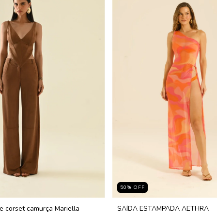
50
%
OFF
e corset camurça Mariella
SAÍDA ESTAMPADA AETHRA