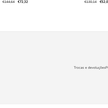
€144,64
€72,32
€130,14
€52,
Trocas e devoluções
P