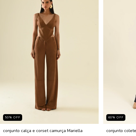
50
%
OFF
60
%
OFF
conjunto calça e corset camurça Mariella
conjunto colete