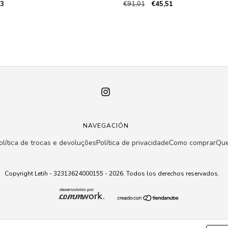
03
€91,01
€45,51
NAVEGACIÓN
olítica de trocas e devoluções
Política de privacidade
Como comprar
Qu
Copyright Letih - 32313624000155 - 2026. Todos los derechos reservados.