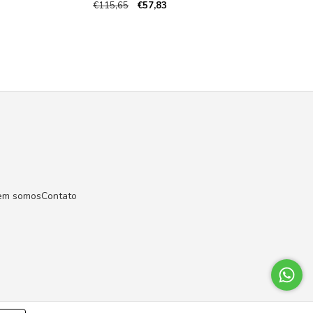
€115,65
€57,83
em somos
Contato