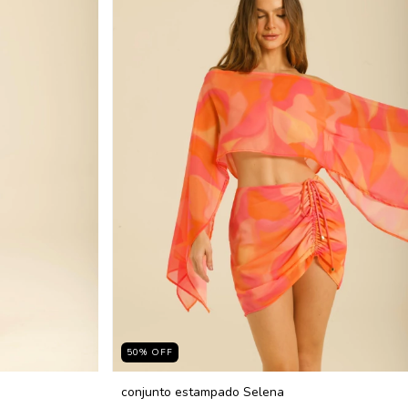
50
%
OFF
conjunto estampado Selena