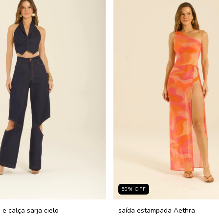
50
%
OFF
 e calça sarja cielo
saída estampada Aethra