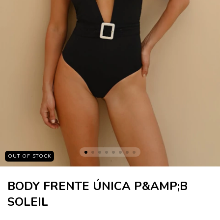
OUT OF STOCK
BODY FRENTE ÚNICA P&AMP;B
SOLEIL