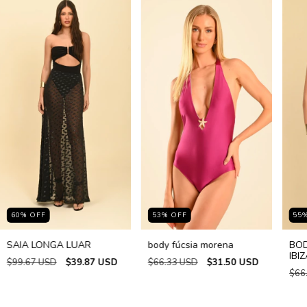
60
%
OFF
53
%
OFF
55
SAIA LONGA LUAR
body fúcsia morena
BOD
IBIZ
$99.67 USD
$39.87 USD
$66.33 USD
$31.50 USD
$66