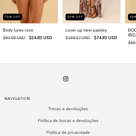
70
%
OFF
50
%
OFF
55
Body lurex rose
cover up new paisley
BOD
IBIZ
$83.00 USD
$24.83 USD
$149.67 USD
$74.83 USD
$66
NAVIGATION
Trocas e devoluções
Política de trocas e devoluções
Política de privacidade