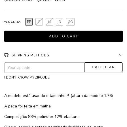
PP
P
M
G
GG
TAMANHO
SHIPPING METHODS
CHANGE ZIPCODE
Shipping for zipcode:
I DON'T KNOW MY ZIPCODE
A modelo está usando o tamanho P. (altura da modelo 1.76)
A peça foi feita em malha.
Composição: 88% poliéster 12% elastano