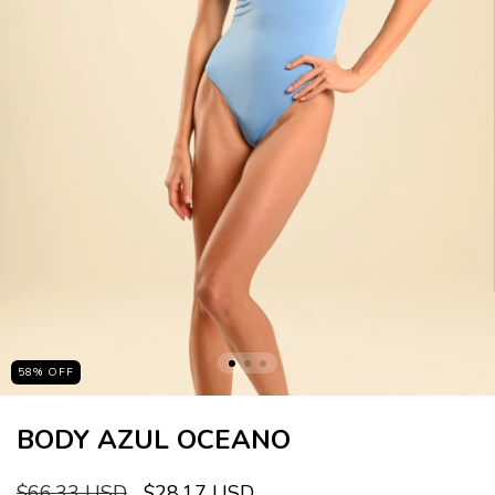
58
%
OFF
BODY AZUL OCEANO
$66.33 USD
$28.17 USD