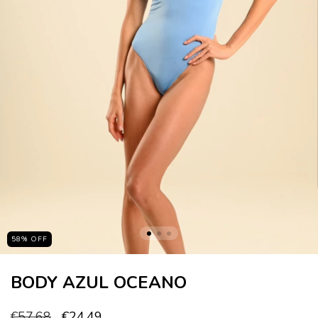
58
%
OFF
BODY AZUL OCEANO
€57,68
€24,49