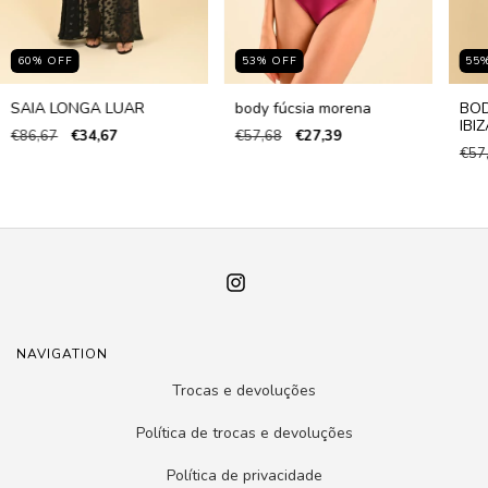
60
%
OFF
53
%
OFF
55
SAIA LONGA LUAR
body fúcsia morena
BOD
IBIZ
€86,67
€34,67
€57,68
€27,39
€57
NAVIGATION
Trocas e devoluções
Política de trocas e devoluções
Política de privacidade