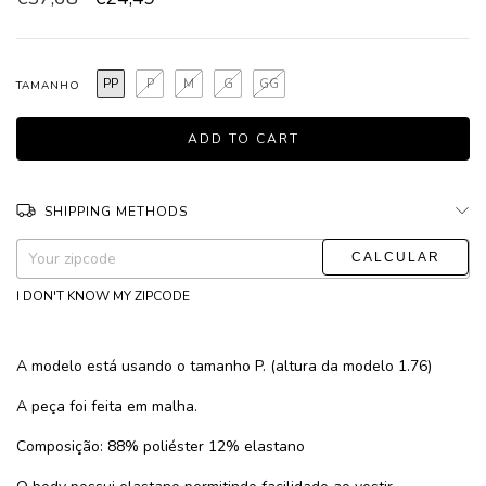
PP
P
M
G
GG
TAMANHO
SHIPPING METHODS
CHANGE ZIPCODE
Shipping for zipcode:
I DON'T KNOW MY ZIPCODE
A modelo está usando o tamanho P. (altura da modelo 1.76)
A peça foi feita em malha.
Composição: 88% poliéster 12% elastano