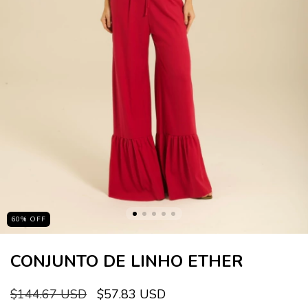
60
%
OFF
CONJUNTO DE LINHO ETHER
$144.67 USD
$57.83 USD