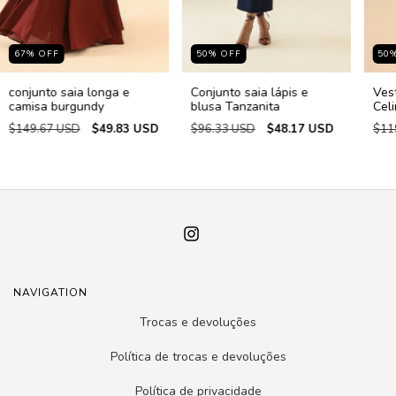
67
%
OFF
50
%
OFF
50
conjunto saia longa e
Conjunto saia lápis e
Ves
camisa burgundy
blusa Tanzanita
Cel
$149.67 USD
$49.83 USD
$96.33 USD
$48.17 USD
$11
NAVIGATION
Trocas e devoluções
Política de trocas e devoluções
Política de privacidade