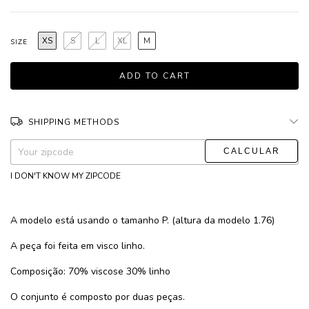
XS
S
L
XL
M
SIZE
SHIPPING METHODS
CHANGE ZIPCODE
Shipping for zipcode:
I DON'T KNOW MY ZIPCODE
A modelo está usando o tamanho P. (altura da modelo 1.76)
A peça foi feita em visco linho.
Composição: 70% viscose 30% linho
O conjunto é composto por duas peças.