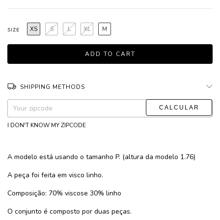
XS
S
L
XL
M
SIZE
SHIPPING METHODS
CHANGE ZIPCODE
Shipping for zipcode:
I DON'T KNOW MY ZIPCODE
A modelo está usando o tamanho P. (altura da modelo 1.76)
A peça foi feita em visco linho.
Composição: 70% viscose 30% linho
O conjunto é composto por duas peças.