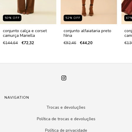
50
%
OFF
52
%
OFF
67
conjunto calça e corset
conjunto alfaiataria preto
conj
camurça Mariella
Nina
cam
€144,64
€72,32
€92,46
€44,20
€13
NAVIGATION
Trocas e devoluções
Política de trocas e devoluções
Política de privacidade