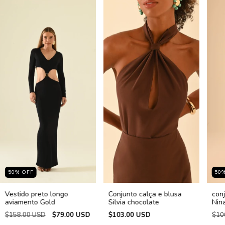
50
%
OFF
50
Vestido preto longo
Conjunto calça e blusa
conj
aviamento Gold
Silvia chocolate
Nin
$158.00 USD
$79.00 USD
$103.00 USD
$10