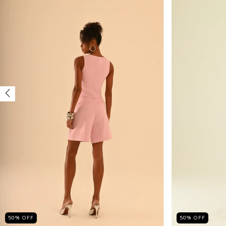
50
%
OFF
50
%
OFF