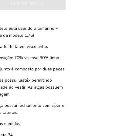
elo está usando o tamanho P.
ra da modelo 1.76)
 foi feita em visco linho.
sição: 70% viscose 30% linho
junto é composto por duas peças.
sa possui lastéx permitindo
idade ao vestir. As alças possuem
agem.
ça possui fechamento com zíper e
 laterais.
s medidas:
este 34