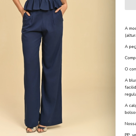
A mod
(altu
A peça
Compo
O con
A blu
facil
regul
A cal
bolsos
Nossa
PP
v