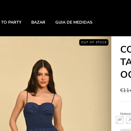
 TO PARTY
BAZAR
GUIA DE MEDIDAS
OUT OF STOCK
C
T
O
€11
TAMA
PP