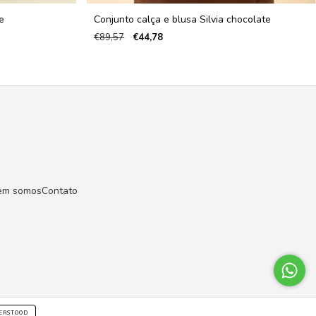
e
Conjunto calça e blusa Silvia chocolate
€89,57
€44,78
em somos
Contato
ERSTOOD