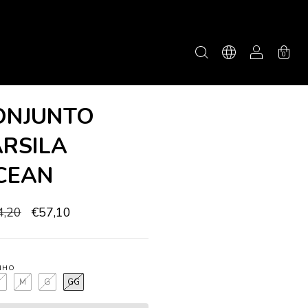
0
ONJUNTO
ARSILA
CEAN
4,20
€57,10
NHO
P
M
G
GG