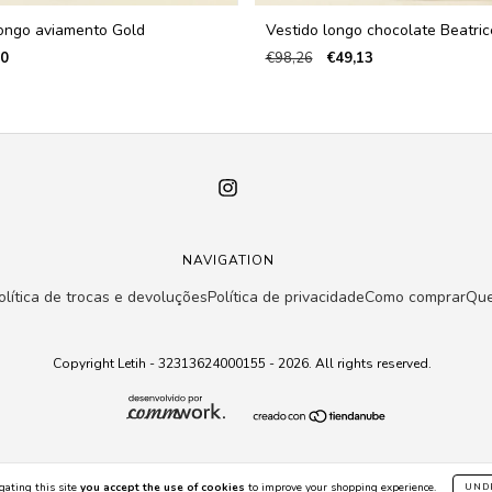
longo aviamento Gold
Vestido longo chocolate Beatric
70
€98,26
€49,13
NAVIGATION
olítica de trocas e devoluções
Política de privacidade
Como comprar
Qu
Copyright Letih - 32313624000155 - 2026. All rights reserved.
gating this site
you accept the use of cookies
to improve your shopping experience.
UND