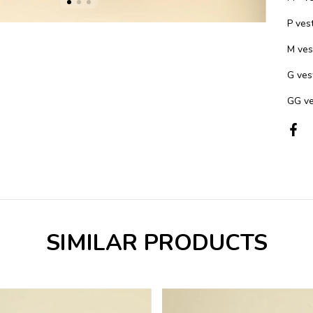
P ves
M ves
G ves
GG ve
SIMILAR PRODUCTS