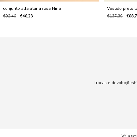
conjunto alfaiataria rosa Nina
Vestido preto 
€92,46
€46,23
€137,39
€68,
Trocas e devoluções
P
While navi