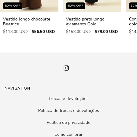
50
%
OFF
50
%
OFF
50
Vestido longo chocolate
Vestido preto longo
Con
Beatrice
aviamento Gold
gol
$113.00 USD
$56.50 USD
$158.00 USD
$79.00 USD
$14
NAVIGATION
Trocas e devoluções
Política de trocas e devoluções
Política de privacidade
Como comprar