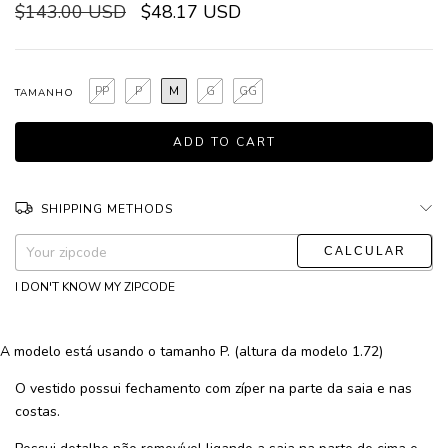
$143.00 USD
$48.17 USD
PP
P
M
G
GG
TAMANHO
SHIPPING METHODS
CHANGE ZIPCODE
Shipping for zipcode:
I DON'T KNOW MY ZIPCODE
A modelo está usando o tamanho P. (altura da modelo 1.72)
O vestido possui fechamento com zíper na parte da saia e nas
costas.