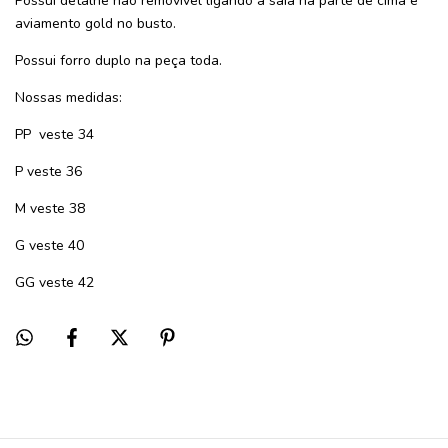
Possui detalhe não removível ligando a saia na parte de cima e
aviamento gold no busto.
Possui forro duplo na peça toda.
Nossas medidas:
PP veste 34
P veste 36
M veste 38
G veste 40
GG veste 42