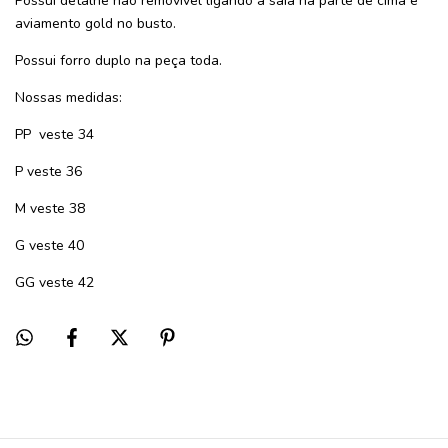
Possui detalhe não removível ligando a saia na parte de cima e
aviamento gold no busto.
Possui forro duplo na peça toda.
Nossas medidas:
PP veste 34
P veste 36
M veste 38
G veste 40
GG veste 42