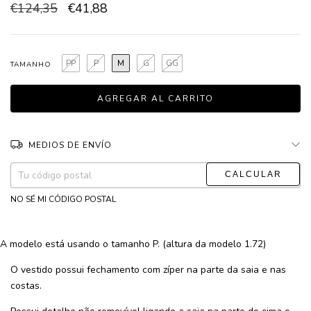
€124,35
€41,88
PP
P
M
G
GG
TAMANHO
MEDIOS DE ENVÍO
CAMBIAR CP
Entregas para el CP:
NO SÉ MI CÓDIGO POSTAL
A modelo está usando o tamanho P. (altura da modelo 1.72)
O vestido possui fechamento com zíper na parte da saia e nas
costas.