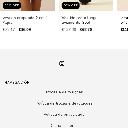
50
%
OFF
50
%
OFF
vestido drapeado 2 em 1
Vestido preto longo
ves
Aqua
aviamento Gold
orla
€72,17
€36,09
€137,39
€68,70
€11
NAVEGACIÓN
Trocas e devoluções
Política de trocas e devoluções
Política de privacidade
Como comprar