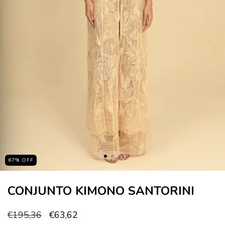
67
%
OFF
CONJUNTO KIMONO SANTORINI
€195,36
€63,62