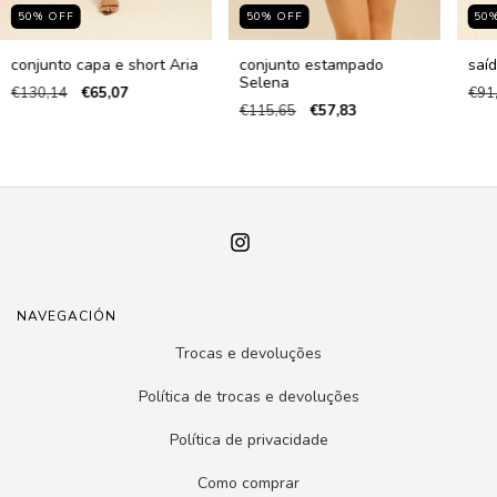
50
%
OFF
50
%
OFF
50
conjunto capa e short Aria
conjunto estampado
saí
Selena
€130,14
€65,07
€91
€115,65
€57,83
NAVEGACIÓN
Trocas e devoluções
Política de trocas e devoluções
Política de privacidade
Como comprar