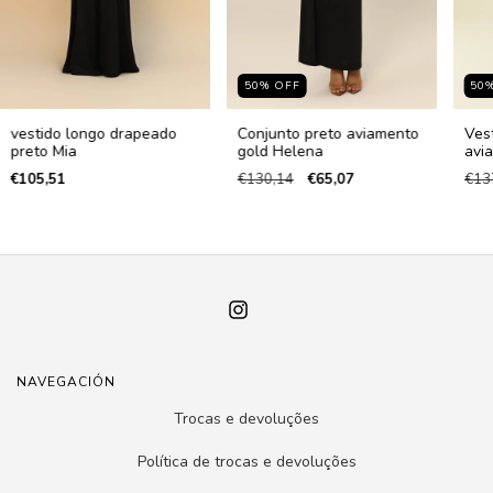
50
%
OFF
50
vestido longo drapeado
Conjunto preto aviamento
Ves
preto Mia
gold Helena
avi
€105,51
€130,14
€65,07
€13
NAVEGACIÓN
Trocas e devoluções
Política de trocas e devoluções