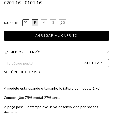
€201,16
€101,16
PP
P
M
G
GG
TAMANHO
MEDIOS DE ENVÍO
CAMBIAR CP
Entregas para el CP:
NO SÉ MI CÓDIGO POSTAL
A modelo está usando o tamanho P. (altura da modelo 1.76)
Composição: 73% modal 27% seda
A peça possui estampa exclusiva desenvolvida por nossas
designers.