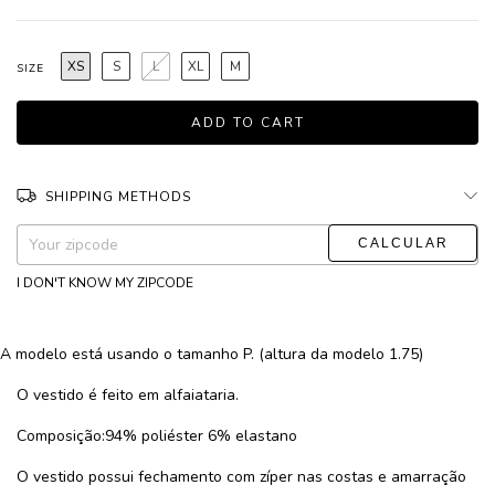
XS
S
L
XL
M
SIZE
SHIPPING METHODS
CHANGE ZIPCODE
Shipping for zipcode:
I DON'T KNOW MY ZIPCODE
A modelo está usando o tamanho P. (altura da modelo 1.75)
O vestido é feito em alfaiataria.
Composição:94% poliéster 6% elastano
O vestido possui fechamento com zíper nas costas e amarração