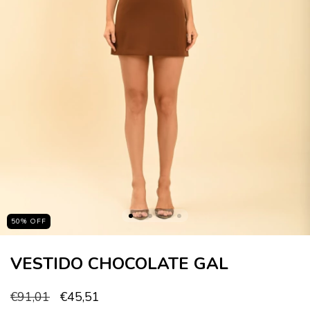
50
%
OFF
VESTIDO CHOCOLATE GAL
€91,01
€45,51