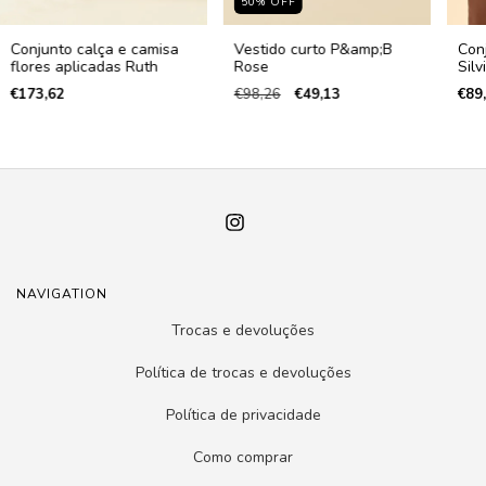
50
%
OFF
Conjunto calça e camisa
Vestido curto P&amp;B
Con
flores aplicadas Ruth
Rose
Silv
€173,62
€98,26
€49,13
€89
NAVIGATION
Trocas e devoluções
Política de trocas e devoluções
Política de privacidade
Como comprar