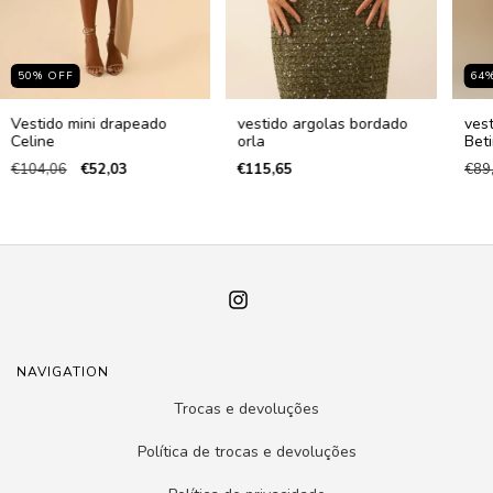
50
%
OFF
64
Vestido mini drapeado
vestido argolas bordado
vest
Celine
orla
Bet
€104,06
€52,03
€115,65
€89
NAVIGATION
Trocas e devoluções
Política de trocas e devoluções