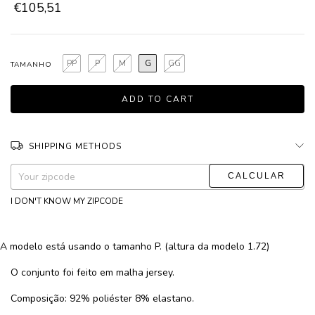
€105,51
PP
P
M
G
GG
TAMANHO
SHIPPING METHODS
CHANGE ZIPCODE
Shipping for zipcode:
I DON'T KNOW MY ZIPCODE
A modelo está usando o tamanho P. (altura da modelo 1.72)
O conjunto foi feito em malha jersey.
Composição: 92% poliéster 8% elastano.