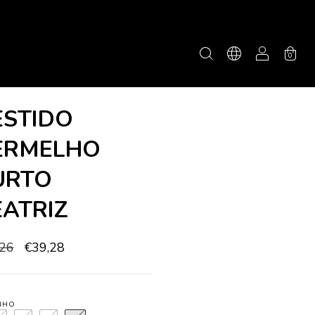
0
ESTIDO
ERMELHO
URTO
EATRIZ
,26
€39,28
NHO