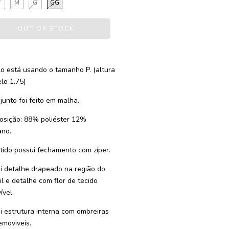
P
M
G
GG
o está usando o tamanho P. (altura
lo 1.75)
junto foi feito em malha.
sição: 88% poliéster 12%
ano.
tido possui fechamento com zíper.
i detalhe drapeado na região do
il e detalhe com flor de tecido
ível.
i estrutura interna com ombreiras
emoviveis.