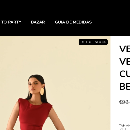
 TO PARTY
BAZAR
GUIA DE MEDIDAS
OUT OF STOCK
V
V
C
B
€98
TAMA