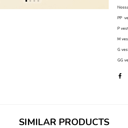
Nossa
PP ve
P ves
M ves
G ves
GG ve
SIMILAR PRODUCTS