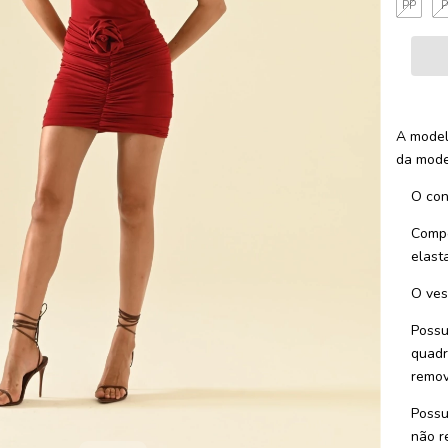
PP
A model
da mode
O con
Compo
elast
O ves
Possu
quadr
remov
Possu
não r