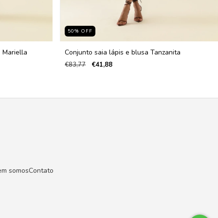
50
%
OFF
 Mariella
Conjunto saia lápis e blusa Tanzanita
€83,77
€41,88
em somos
Contato