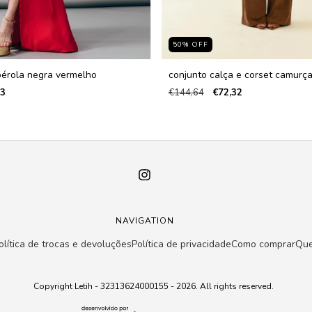
50
%
OFF
pérola negra vermelho
conjunto calça e corset camurça
83
€144,64
€72,32
NAVIGATION
olítica de trocas e devoluções
Política de privacidade
Como comprar
Qu
Copyright Letih - 32313624000155 - 2026. All rights reserved.