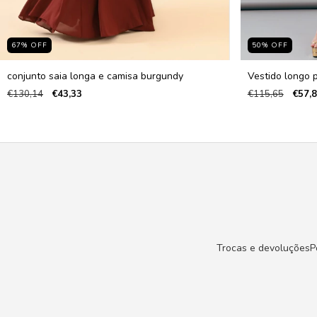
67
%
OFF
50
%
OFF
conjunto saia longa e camisa burgundy
Vestido longo 
€130,14
€43,33
€115,65
€57,
Trocas e devoluções
P