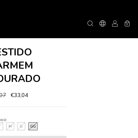
0
ESTIDO
ARMEM
OURADO
,07
€33,04
NHO
P
M
G
GG