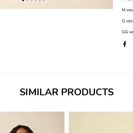
M ves
G ves
GG ve
SIMILAR PRODUCTS