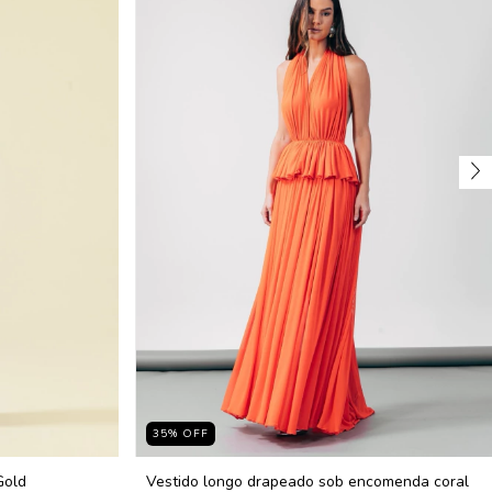
35
%
OFF
Gold
Vestido longo drapeado sob encomenda coral