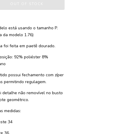
elo está usando o tamanho P.
ra da modelo 1.76)
a foi feita em paetê dourado.
sição: 92% poliéster 8%
ano
tido possui fechamento com zíper
as permitindo regulagem.
i detalhe não removível no busto
ote geométrico.
s medidas:
este 34
te 36