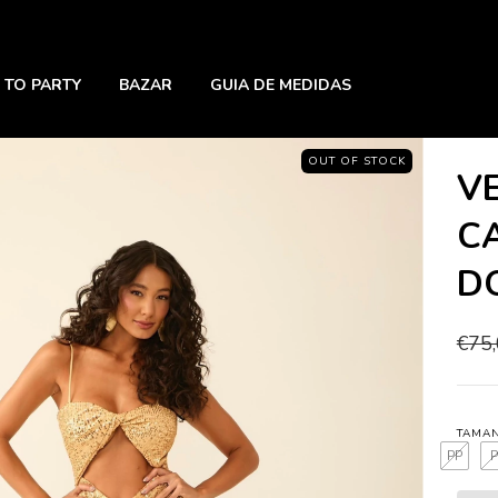
 TO PARTY
BAZAR
GUIA DE MEDIDAS
OUT OF STOCK
V
C
D
€75
TAMA
PP