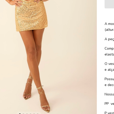
A mod
(altu
A peç
Compo
elast
O ves
e alç
Possu
e dec
Nossa
PP
v
P ves