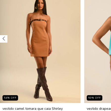
54
%
OFF
50
%
OFF
vestido camel tomara que caia Shirley
vestido drapea