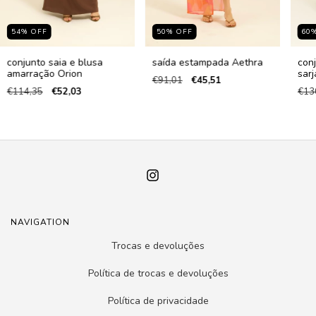
54
%
OFF
50
%
OFF
60
conjunto saia e blusa
saída estampada Aethra
conj
amarração Orion
sarj
€91,01
€45,51
€114,35
€52,03
€13
NAVIGATION
Trocas e devoluções
Política de trocas e devoluções
Política de privacidade