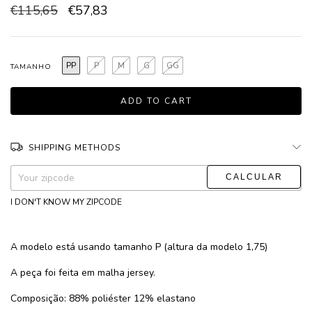
€115,65
€57,83
PP
P
M
G
GG
TAMANHO
SHIPPING METHODS
CHANGE ZIPCODE
Shipping for zipcode:
I DON'T KNOW MY ZIPCODE
A modelo está usando tamanho P (altura da modelo 1,75)
A peça foi feita em malha jersey.
Composição: 88% poliéster 12% elastano