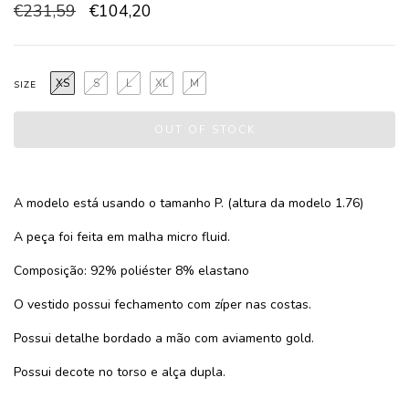
€231,59
€104,20
XS
S
L
XL
M
SIZE
A modelo está usando o tamanho P. (altura da modelo 1.76)
A peça foi feita em malha micro fluid.
Composição: 92% poliéster 8% elastano
O vestido possui fechamento com zíper nas costas.
Possui detalhe bordado a mão com aviamento gold.
Possui decote no torso e alça dupla.