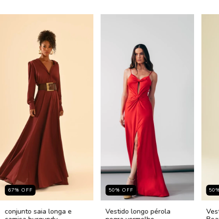
67
%
OFF
50
%
OFF
50
conjunto saia longa e
Vestido longo pérola
Ves