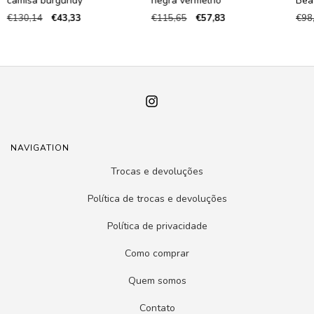
camisa burgundy
negra vermelho
Beat
€130,14
€43,33
€115,65
€57,83
€98
NAVIGATION
Trocas e devoluções
Política de trocas e devoluções
Política de privacidade
Como comprar
Quem somos
Contato